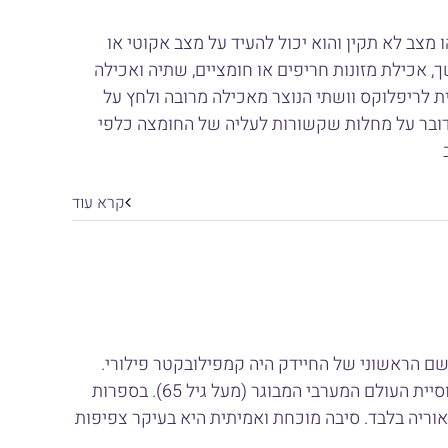
מצב לא תקין והוא יכול להעיד על מצב אקוטי או
, אכילת מזונות חריפים או חומציים, שתיה ואכילה
ת לריפלוקס וושתי הנוצר מאכילה מרובה ולחץ על
מדובר על מחלות שקשורות לעליה של החומצה כלפי
קרא עוד
ם רובין וורן וברי מרשל, השם הראשוני של החיידק היה קמפילובקטר פילורי.
הליקובקטר פילורי הוא המזהם החיידקי הנפוץ ביותר הקיים היום ונמצא אצל יותר מתשעים אחוזים מאוכלוסיית העולם המערבי המבוגר (מעל גיל 65). בספרות
וריה בלבד. סיבה מוכחת ואמיתית היא בעיקר צפיפות