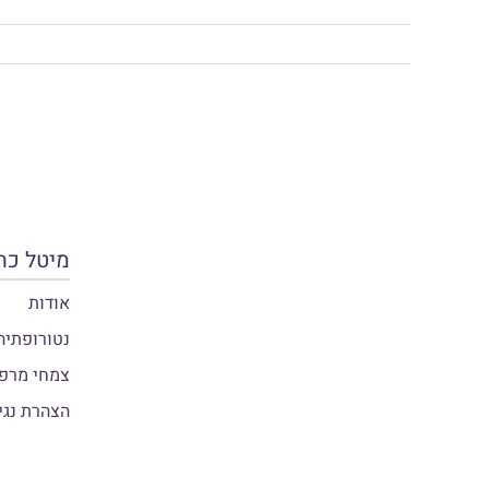
מיטל כה
אודות
נטורופתיה
צמחי מרפא
הצהרת נגי