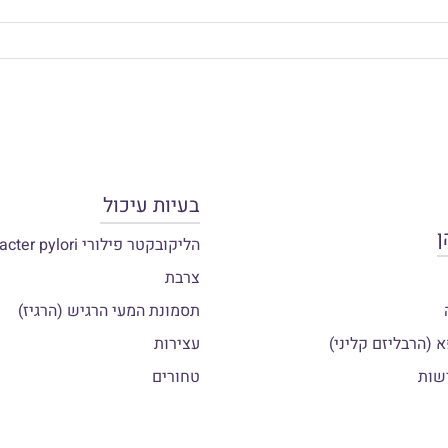
בעיות עיכול
ן
הליקובקטר פילורי Helicobacter pylori
צרבת
תסמונת המעי הרגיש (הרגיז)
 (הרבליזם קליני)
עצירות
שות
טחורים